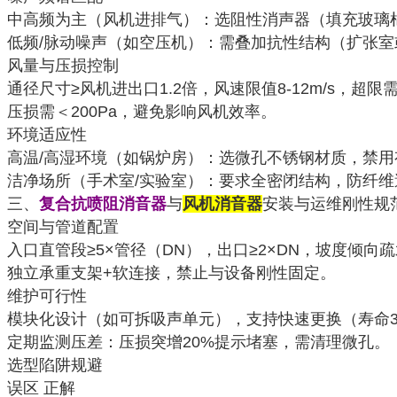
中高频为主（风机进排气）：选阻性消声器（填充玻璃棉
低频/脉动噪声（如空压机）：需叠加抗性结构（扩张室
风量与压损控制
通径尺寸≥风机进出口1.2倍，风速限值8-12m/s，超限
压损需＜200Pa，避免影响风机效率。
环境适应性
高温/高湿环境（如锅炉房）：选微孔不锈钢材质，禁用
洁净场所（手术室/实验室）：要求全密闭结构，防纤维
三、
复合抗喷阻消音器
与
风机消音器
安装与运维刚性规
空间与管道配置
入口直管段≥5×管径（DN），出口≥2×DN，坡度倾向
独立承重支架+软连接，禁止与设备刚性固定。
维护可行性
模块化设计（如可拆吸声单元），支持快速更换（寿命3
定期监测压差：压损突增20%提示堵塞，需清理微孔。
选型陷阱规避
误区 正解