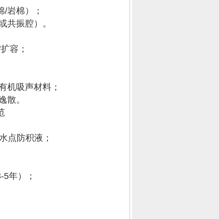
/岩棉）；
或共振腔）。
需扩容；
有机吸声材料；
逸散。
范
疏水点防积液；
-5年）；