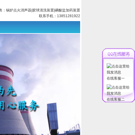
售：
锅炉点火消声器
|
胶球清洗装置
|
磷酸盐加药装置
联系手机：13851281922
在线客服一
在线客服二