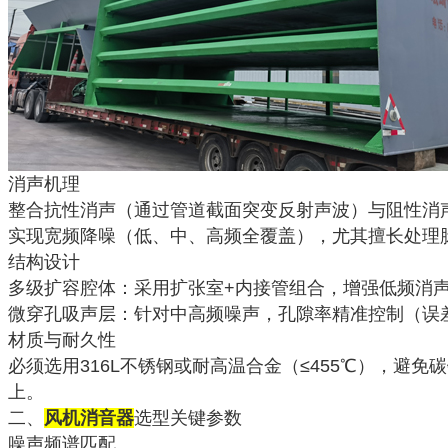
消声机理
整合抗性消声（通过管道截面突变反射声波）与阻性消
实现宽频降噪（低、中、高频全覆盖），尤其擅长处理
结构设计
多级扩容腔体：采用扩张室+内接管组合，增强低频消
微穿孔吸声层：针对中高频噪声，孔隙率精准控制（误差
材质与耐久性
必须选用316L不锈钢或耐高温合金（≤455℃），避
上。
二、
风机消音器
选型关键参数
噪声频谱匹配