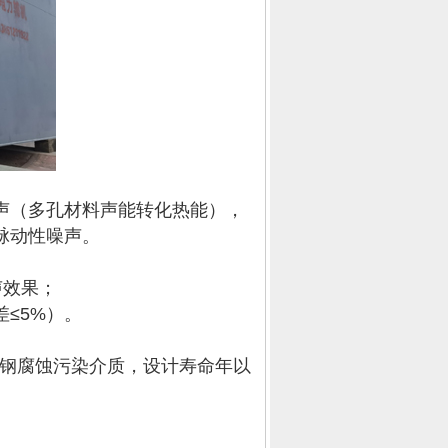
声（多孔材料声能转化热能），
脉动性噪声。
声效果；
≤5%）。
免碳钢腐蚀污染介质，设计寿命年以