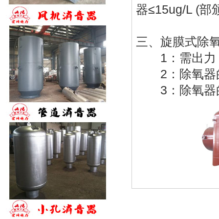
器≤15uɡ/L (
三、
旋膜式除
1：需出力，
2：除氧器
3：除氧器的