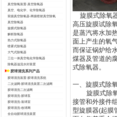
真空除氧装置-真空除氧器
真空、电化学、化学除氧器
旋膜式除氧器
双级真空除氧器-两级喷射真空除氧
真空除氧器
高压旋膜试除
旋膜式除氧器
是蒸汽将水加热
解析除氧器
面上产生的氧
热力式除氧器
喷雾式除氧器
而保证锅炉给
大气式除氧器
煤器及管道的
三位一体真空电化学除氧器
除氧器溢流水封装置
式除氧器。
胶球清洗系列产品
胶球清洗装置-胶球清洗系统
一、旋膜式除
二次滤网-胶球清洗装置二次滤网
胶球清洗二次滤网
旋膜式除
胶球清洗-胶球泵
接管和外接件组
胶球清洗-装球室
胶球清洗-收球网
型旋膜器(起膜
全自动胶球清洗装置