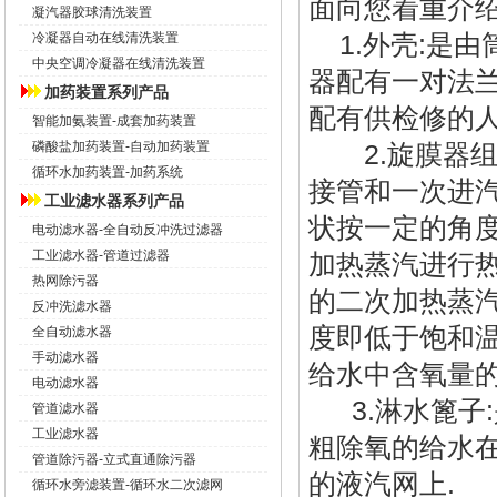
面向您着重介绍
凝汽器胶球清洗装置
1.外壳:是由
冷凝器自动在线清洗装置
中央空调冷凝器在线清洗装置
器配有一对法兰
加药装置系列产品
配有供检修的人
智能加氨装置-成套加药装置
磷酸盐加药装置-自动加药装置
2.旋膜器组
循环水加药装置-加药系统
接管和一次进
工业滤水器系列产品
状按一定的角度
电动滤水器-全自动反冲洗过滤器
工业滤水器-管道过滤器
加热蒸汽进行热
热网除污器
的二次加热蒸
反冲洗滤水器
度即低于饱和温
全自动滤水器
手动滤水器
给水中含氧量的9
电动滤水器
3.淋水篦子:
管道滤水器
工业滤水器
粗除氧的给水
管道除污器-立式直通除污器
的液汽网上.
循环水旁滤装置-循环水二次滤网