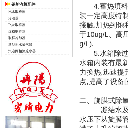
锅炉汽机配件
4.蓄热填料
汽水取样器
装一定高度特
冷油器
接触,加热到饱
飞灰取样器
煤粉取样器
于10ug/L、高
取样冷却器
g/L).
新型射水抽气器
汽液两相流疏水器
5.水箱除过
水箱内装有最
力换热,迅速提
点,提高了设备
二、
旋膜式除
凝结水及补充
水压下从旋膜