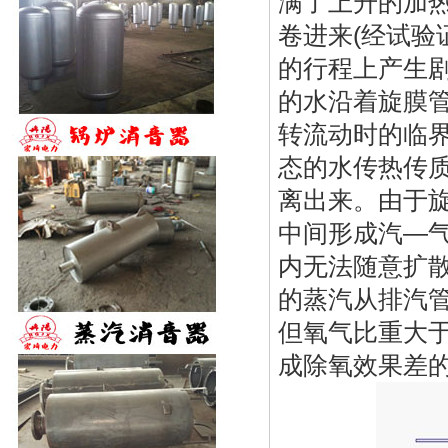
满了上升的加
卷进来(经试验
的行程上产生
的水沿着旋膜管
转流动时的临
态的水传热传
离出来。由于
中间形成汽—
内无法随意扩
的蒸汽从排汽
但氧气比重大于
成除氧效果差的