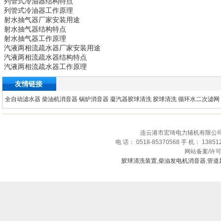
列管式冷油器
结构特点
列管式冷油器
工作原理
射水抽气器
厂家安装用途
射水抽气器
结构特点
射水抽气器
工作原理
汽液两相流疏水器
厂家安装用途
汽液两相流疏水器
结构特点
汽液两相流疏水器
工作原理
友情链接
全自动滤水器
柴油机消音器
锅炉消音器
凝汽器胶球清洗
胶球清洗
循环水二次滤网
连云港市宏琦电力辅机有限公司
电 话： 0518-85370568 手 机： 1385
网站备案/许
胶球清洗装置
,
柴油发电机消音器
,
管道