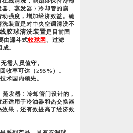
时在线清洗，能始终保持冷却
凝器、蒸发器
﹚冷却管
的腐
劳动强度，增加经济效益。
确
清洗装置是对中央空调清洗不
线胶球清洗装置
是目前国
要由漏斗式
收球网
、过滤
组成。
，无需人员值守
。
球回收率可达（
≥9
5
%）。
，技术国内领先。
、蒸发器
﹚冷却管门设计的，
置
还适用于冷油
器
和热交换器
热效果，还有效提高了经济效
置是系列产品，具有不漏球、