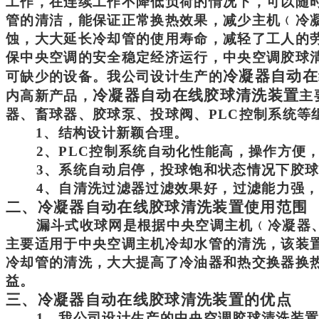
工作，在连续工作不降低负荷的情况下，可以随
管的清洁，能保证正常换热效果，
减少
主机﹙
冷
蚀，大大
延长冷却管的使用寿命，减轻
了工人的
保
中央空调的安全
稳定
经济运行，中央空调胶球
冷凝器自动在
可缺少的设备。
我公司
设计
生产的
冷凝器自动在线胶球清洗装置
内高新产品，
主
器、畜
球
器
、胶球泵、
投球阀、
PLC控制系统
等
1、结构设计新颖合理。
2、
PLC控制系统自动化性能高，
操作方便
3、
系统自动启停，投球饱和状态情况下
胶
4、
自清洗过滤器
过滤
效果好，
过滤能力强
二、
冷凝器自动在线胶球清洗装置
使用范围
漏斗式收球网是根据中央空调
主机
﹙
冷凝器
主要适用于中央空调主机冷却水管的清洗，
该装
冷却管的清洗，大大提高了冷油
器
和热交换器换
益。
三、
冷凝器自动在线胶球清洗装置
的优点
1、我公司设计生产的中央空调胶球清洗装