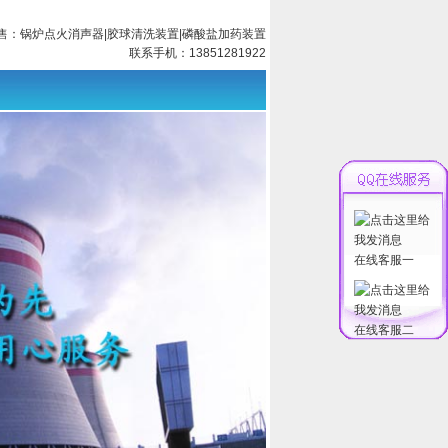
售：
锅炉点火消声器
|
胶球清洗装置
|
磷酸盐加药装置
联系手机：13851281922
在线客服一
在线客服二