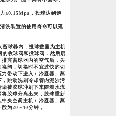
力≥
0.15Mpa
，投球达到饱
球清洗装置的使用寿命可以延
入
畜
球
器
内，投球数量为主机
网的
收
球阀
和投球阀
，然后启
，排完
畜
球
器
内的空气后，关
切换阀，切换时不宜过快的切
压力
带动下进入﹙
冷凝器、蒸
下，跳动洗刷冷却管内泥沙污
污垢被胶球冲刷下来随着水流
网将胶球分离出来，胶球重新
入中央空调主机﹙
冷凝器、蒸
一般为
20∽
40分钟 。