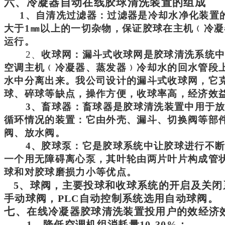
六、
冷凝器自动在线胶球清洗装置
的组成
1、
自清冼过滤器
：
过滤器
是冷却水净化装置
大于
1
㎜
以上的一切杂物，保证胶球在主机﹙
冷凝
运行
。
2、
收球网：
漏斗式
收球网是胶球清洗系统
空调主机﹙
冷凝器、蒸发器
﹚冷却水的回水管段
水中分离出来。我公司设计的漏斗式收球网，它
球、碎球等缺点，操作方便，收球率高，经济效
3、
畜
球
器
：
畜
球
器
是胶球清洗装置中用于
循环情况的装置：它由外壳、漏斗、切换阀等部
阀、放水阀。
4、胶球泵：它是胶球系统中让胶球进行不
一个用无障碍离心泵，其叶轮由两片叶片构成管
球和对胶球磨损力小等优点。
5、
球阀
，
主要投球和收球系统的开启及关闭
手动球阀，
PLC自动控制
系统选用自动球阀。
七、
在线冷凝器胶球清洗装置投用户的效经济
1、降低空调机组消耗量10-30%；