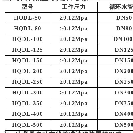
型号
工作压力
循环
水
HQDL
-
5
0
≥
0.12Mpa
DN
5
0
HQDL
-
8
0
≥
0.12Mpa
DN
8
0
HQDL
-
10
0
≥
0.12Mpa
DN
10
0
HQDL
-
125
≥
0.12Mpa
DN
12
HQDL
-
1
50
≥
0.12Mpa
DN
1
5
HQDL
-2
0
0
≥
0.12Mpa
DN2
0
HQDL
-250
≥
0.12Mpa
DN25
HQDL
-300
≥
0.12Mpa
DN30
HQDL
-350
≥
0.12Mpa
DN35
HQDL
-400
≥
0.12Mpa
DN40
HQDL
-500
≥
0.12Mpa
DN50