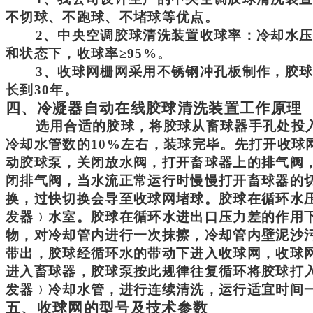
不切球、不跑球、不堵球等优点。
2、中央空调胶球清洗装置收球率：冷却水压
和状态
下
，收球率
≥95%。
3、收球网栅网采用不锈钢冲孔板制作，胶
长到30年。
四、
冷凝器自动在线胶球清洗装置
工作原理
选用合适的胶球，将胶球从
畜
球
器
手孔处投
冷却水管数的
10%左右，装球完毕。先打开收球
动胶球泵，关闭放水阀，打开
畜
球
器
上的排气阀
闭排气阀，当水流正常运行时慢慢打开
畜
球
器
的
换，过快切换会导至收球网堵球。胶球在循环水
发器
﹚水室。胶球在循环水进出口压力差的作用
物，对冷却管内进行一次抹擦，冷却管内壁泥沙
带出，胶球经循环水的带动下进入收球网，收球
进入
畜
球
器
，胶球泵按此规律往复循环将胶球打
发器
﹚冷却水管，进行连续清洗，运行适宜时间
五、收球网的型号及技术参数