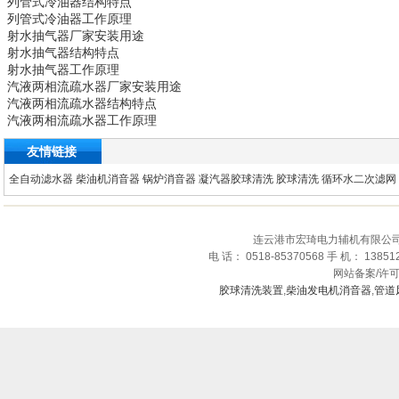
列管式冷油器
结构特点
列管式冷油器
工作原理
射水抽气器
厂家安装用途
射水抽气器
结构特点
射水抽气器
工作原理
汽液两相流疏水器
厂家安装用途
汽液两相流疏水器
结构特点
汽液两相流疏水器
工作原理
友情链接
全自动滤水器
柴油机消音器
锅炉消音器
凝汽器胶球清洗
胶球清洗
循环水二次滤网
连云港市宏琦电力辅机有限公司
电 话： 0518-85370568 手 机： 1385
网站备案/许
胶球清洗装置
,
柴油发电机消音器
,
管道