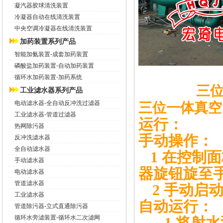
凝汽器胶球清洗装置
冷凝器自动在线清洗装置
中央空调冷凝器在线清洗装置
加药装置系列产品
智能加氨装置-成套加药装置
磷酸盐加药装置-自动加药装置
循环水加药装置-加药系统
三
工业滤水器系列产品
电动滤水器-全自动反冲洗过滤器
三位一体真空
工业滤水器-管道过滤器
运行：
热网除污器
手动操作：
反冲洗滤水器
全自动滤水器
1
在控制面
手动滤水器
器旋钮旋至
电动滤水器
管道滤水器
2
手动启
工业滤水器
自动运行：
管道除污器-立式直通除污器
循环水旁滤装置-循环水二次滤网
1
将射水