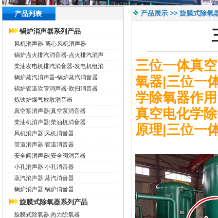
产品展示 >> 旋膜式除氧
产品列表
锅炉消声器系列产品
风机消声器-离心风机消声器
锅炉点火排汽消音器-点火排汽消声
三位一体真空
柴油发电机排汽消音器-发电机组消
氧器
|
三位一
锅炉蒸汽消声器-锅炉蒸汽消音器
锅炉管道吹管消声器-吹扫消音器
学除氧器
作用
炼铁炉煤气放散消音器
真空电化学除
真空泵消声器|真空泵消音器
柴油机消声器|柴油机消音器
原理|
三位一
风机消声器|风机消音器
管道消声器|管道消音器
安全阀消声器|安全阀消音器
小孔消声器|小孔消音器
蒸汽消声器|蒸汽消音器
锅炉消声器|锅炉消音器
旋膜式除氧器系列产品
旋膜式除氧器,热力除氧器