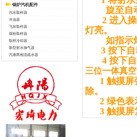
锅炉汽机配件
旋至自
汽水取样器
2
进入操
冷油器
飞灰取样器
灯亮。
煤粉取样器
如指示
取样冷却器
3
按下自
新型射水抽气器
汽液两相流疏水器
4
按下自
三位一体真空
1
触摸屏
除。
2
绿色表
3
触摸屏