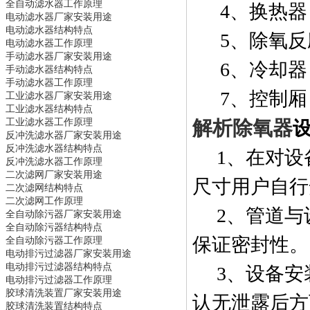
全自动滤水器
工作原理
4
、换热器
电动滤水器
厂家安装用途
电动滤水器
结构特点
5
、除氧反
电动滤水器
工作原理
手动滤水器
厂家安装用途
6
、冷却器
手动滤水器
结构特点
手动滤水器
工作原理
7
、控制厢
工业滤水器
厂家安装用途
工业滤水器
结构特点
工业滤水器
工作原理
解析除氧器
反冲洗滤水器
厂家安装用途
反冲洗滤水器
结构特点
1
、在对设
反冲洗滤水器
工作原理
二次滤网
厂家安装用途
尺寸用户自行
二次滤网
结构特点
二次滤网
工作原理
2
、管道与
全自动除污器
厂家安装用途
全自动除污器
结构特点
保证密封性。
全自动除污器
工作原理
电动排污过滤器
厂家安装用途
电动排污过滤器
结构特点
3
、设备安
电动排污过滤器
工作原理
胶球清洗装置
厂家安装用途
认无泄露后方
胶球清洗装置
结构特点