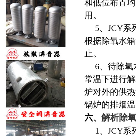
和低位布置均
用。
5
、
JCY
系
根据除氧水箱
止。
6
、待除氧
常温下进行解
炉对外的供热
锅炉的排烟温
解析除
六、
1
、
JCY
系