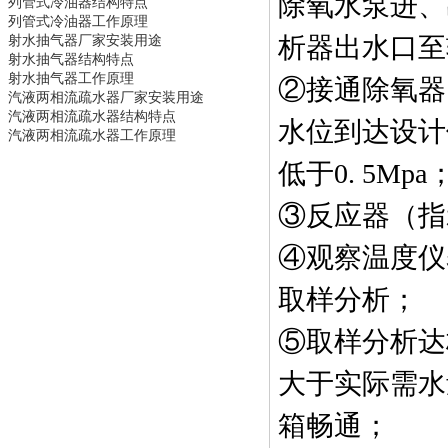
除氧水泵进、
列管式冷油器
结构特点
列管式冷油器
工作原理
射水抽气器
厂家安装用途
析器出水口至
射水抽气器
结构特点
射水抽气器
工作原理
②接通除氧器
汽液两相流疏水器
厂家安装用途
汽液两相流疏水器
结构特点
水位到达设计
汽液两相流疏水器
工作原理
低于
0. 5Mpa
③反应器（指
④观察温度仪
取样分析；
⑤取样分析达
大于实际需水
箱畅通；