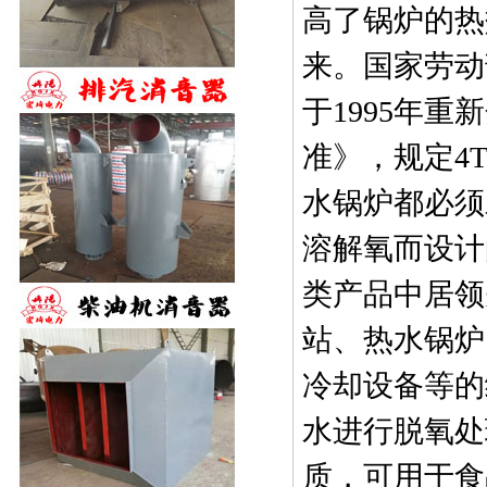
高了锅炉的热
来。国家劳动
于
1995
年重新
准》，规定
4T
水锅炉都必须
溶解氧而设计
类产品中居领
站、热水锅炉
冷却设备等的
水进行脱氧处
质，可用于食