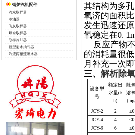
其结构为
多孔
锅炉汽机配件
汽水取样器
氧济
的面积比
冷油器
发生迅速
还原
飞灰取样器
氧稳定在
0.
1
m
煤粉取样器
取样冷却器
反应产物
新型射水抽气器
的消耗量很低
汽液两相流疏水器
月补充一次即
解析除
三、
额定出
除
设备型
水量
(t/
溶
号
h)
(mg
JCY-2
2
≤
0
JCY-4
4
≤
0
JCY-6
6
≤
0