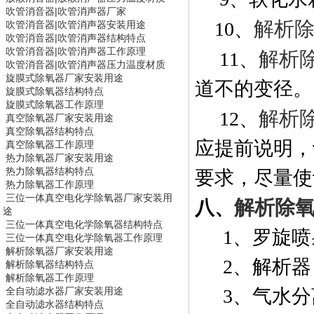
吹管消音器|
吹管消声器
厂家
解析
10
、
吹管消音器|
吹管消声器
安装用途
吹管消音器|
吹管消声器
结构特点
吹管消音器|
吹管消声器
工作原理
解析
11
、
吹管消音器|
吹管消声器
压力温度材质
旋膜式除氧器
厂家安装用途
道不的变径。
旋膜式除氧器
结构特点
旋膜式除氧器
工作原理
解析
12
、
真空除氧器
厂家安装用途
真空除氧器
结构特点
应提前说明，
真空除氧器
工作原理
热力除氧器
厂家安装用途
热力除氧器
结构特点
要求，尽量使
热力除氧器
工作原理
三位一体真空电化学除氧器
厂家安装用
解析除
八、
途
三位一体真空电化学除氧器
结构特点
1
、罗旋喷
三位一体真空电化学除氧器
工作原理
解析除氧器
厂家安装用途
2
、解析器
解析除氧器
结构特点
解析除氧器
工作原理
全自动滤水器
厂家安装用途
3
、气水分
全自动滤水器
结构特点