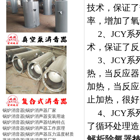
技术，保证了
率，增加了氧
2
、
JCY
系
术，保证了反
3
、
JCY
系
热，当反应器
加热，当反应
止加热，很好
锅炉消音器|
锅炉消声器
厂家
4
、
JCY
系
锅炉消音器|
锅炉消声器
安装用途
锅炉消音器|
锅炉消声器
结构特点
了循环处理造
锅炉消音器|
锅炉消声器
工作原理
锅炉消音器|
锅炉消声器
压力温度材质
解析除氧器