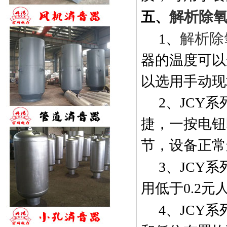
解析除
五、
解析除
1
、
器的温度可以
以选用手动现
2
、
JCY
系
捷，一按电钮
节，设备正常
3
、
JCY
系
用低于
0.2
元
4
、
JCY
系