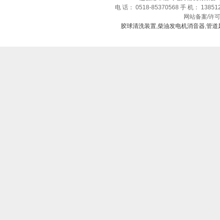
电 话： 0518-85370568 手 机： 1385
网站备案/许
胶球清洗装置
,
柴油发电机消音器
,
管道