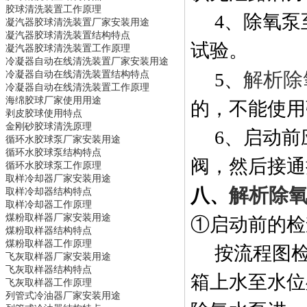
胶球清洗装置
工作原理
4
、除氧泵
凝汽器胶球清洗装置
厂家安装用途
凝汽器胶球清洗装置
结构特点
试验。
凝汽器胶球清洗装置
工作原理
冷凝器自动在线清洗装置
厂家安装用途
冷凝器自动在线清洗装置
结构特点
解析除
5
、
冷凝器自动在线清洗装置
工作原理
海绵胶球
厂家使用用途
的，不能使用
剥皮胶球
使用特点
金刚砂胶球
清洗原理
6
、启动前
循环水胶球泵
厂家安装用途
循环水胶球泵
结构特点
阀，然后接通
循环水胶球泵
工作原理
取样冷却器
厂家安装用途
解析除
八、
取样冷却器
结构特点
取样冷却器
工作原理
煤粉取样器
厂家安装用途
①启动前的检
煤粉取样器
结构特点
煤粉取样器
工作原理
按流程图
飞灰取样器
厂家安装用途
飞灰取样器
结构特点
箱上水至水位
飞灰取样器
工作原理
列管式冷油器
厂家安装用途