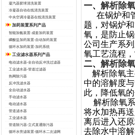
解析除
一、
凝汽器胶球清洗装置
冷凝器自动在线清洗装置
在锅炉和
中央空调冷凝器在线清洗装置
题
，对锅炉和
加药装置系列产品
氧，是防止锅
智能加氨装置-成套加药装置
磷酸盐加药装置-自动加药装置
公司生产系列
循环水加药装置-加药系统
氧工艺流程，
工业滤水器系列产品
解析除
二、
电动滤水器-全自动反冲洗过滤器
工业滤水器-管道过滤器
解析除氧主
热网除污器
中的溶解度与
反冲洗滤水器
全自动滤水器
此，降低氧的
手动滤水器
解析除氧
电动滤水器
将水加热再送
管道滤水器
工业滤水器
离后进入还原
管道除污器-立式直通除污器
去除水中溶解
循环水旁滤装置-循环水二次滤网